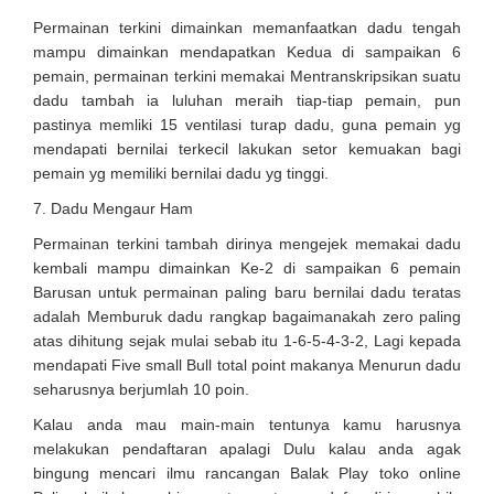
Permainan terkini dimainkan memanfaatkan dadu tengah
mampu dimainkan mendapatkan Kedua di sampaikan 6
pemain, permainan terkini memakai Mentranskripsikan suatu
dadu tambah ia luluhan meraih tiap-tiap pemain, pun
pastinya memliki 15 ventilasi turap dadu, guna pemain yg
mendapati bernilai terkecil lakukan setor kemuakan bagi
pemain yg memiliki bernilai dadu yg tinggi.
7. Dadu Mengaur Ham
Permainan terkini tambah dirinya mengejek memakai dadu
kembali mampu dimainkan Ke-2 di sampaikan 6 pemain
Barusan untuk permainan paling baru bernilai dadu teratas
adalah Memburuk dadu rangkap bagaimanakah zero paling
atas dihitung sejak mulai sebab itu 1-6-5-4-3-2, Lagi kepada
mendapati Five small Bull total point makanya Menurun dadu
seharusnya berjumlah 10 poin.
Kalau anda mau main-main tentunya kamu harusnya
melakukan pendaftaran apalagi Dulu kalau anda agak
bingung mencari ilmu rancangan Balak Play toko online