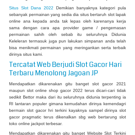
Situs Slot Dana 2022
Demikian banyaknya kategori pula
sebanyak permainan yang sedia dia situs bertaruh slot lapak
online ana kepada anda tak lepas oleh karenanya kerja
sama dengan cara apa provider game / pengemasan
permainan sahih oleh sebab itu seluruhnya Didunia
Keleleran termasuk juga pun lakukan simpanan anda telah
bisa menikmati permainan yang meringankan serta terbaik
dirinya situs kami.
Tercatat Web Berjudi Slot Gacor Hari
Terbaru Menolong Jagoan JP
Mendapatkan dikarenakan gitu banget slot gacor 2021
maupun slot online shop gacor 2022 terus dicari-cari tidak
sedikit Bettor maka dari itu seluruhnya didunia terpenting ia
RI lantaran populer gimana kemudahan dirinya kemendagri
bermain slot gacor hri terkini kayaknya sampel dirinya slot
gacor pragmatic terus dikenalkan sbg web bertarung slot
toko online jackpot terbesar.
Mendapatkan dikarenakan gitu banget Website Slot Terkini