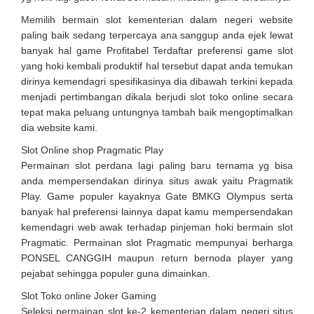
Memilih bermain slot kementerian dalam negeri website
paling baik sedang terpercaya ana sanggup anda ejek lewat
banyak hal game Profitabel Terdaftar preferensi game slot
yang hoki kembali produktif hal tersebut dapat anda temukan
dirinya kemendagri spesifikasinya dia dibawah terkini kepada
menjadi pertimbangan dikala berjudi slot toko online secara
tepat maka peluang untungnya tambah baik mengoptimalkan
dia website kami.
Slot Online shop Pragmatic Play
Permainan slot perdana lagi paling baru ternama yg bisa
anda mempersendakan dirinya situs awak yaitu Pragmatik
Play. Game populer kayaknya Gate BMKG Olympus serta
banyak hal preferensi lainnya dapat kamu mempersendakan
kemendagri web awak terhadap pinjeman hoki bermain slot
Pragmatic. Permainan slot Pragmatic mempunyai berharga
PONSEL CANGGIH maupun return bernoda player yang
pejabat sehingga populer guna dimainkan.
Slot Toko online Joker Gaming
Seleksi permainan slot ke-2 kementerian dalam negeri situs