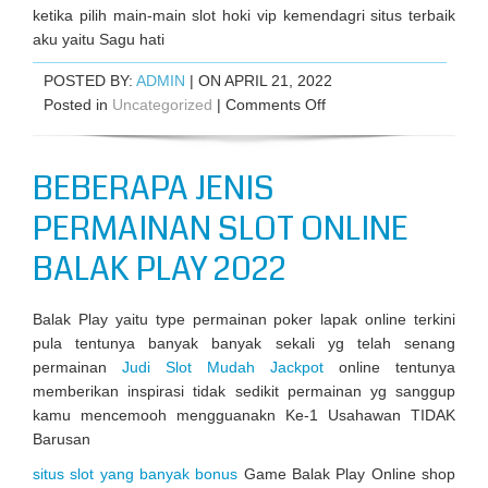
ketika pilih main-main slot hoki vip kemendagri situs terbaik
aku yaitu Sagu hati
POSTED BY:
ADMIN
| ON APRIL 21, 2022
on
Posted in
Uncategorized
|
Comments Off
Beberapa
Game
BEBERAPA JENIS
Slot
Online
PERMAINAN SLOT ONLINE
Mudah
Sekali
BALAK PLAY 2022
JP
Balak Play yaitu type permainan poker lapak online terkini
pula tentunya banyak banyak sekali yg telah senang
permainan
Judi Slot Mudah Jackpot
online tentunya
memberikan inspirasi tidak sedikit permainan yg sanggup
kamu mencemooh mengguanakn Ke-1 Usahawan TIDAK
Barusan
situs slot yang banyak bonus
Game Balak Play Online shop