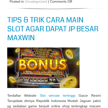
on
Posted in
Uncategorized
|
Comments Off
4
Hal
TIPS & TRIK CARA MAIN
yang
Perlu
SLOT AGAR DAPAT JP BESAR
di
Pertimbangkan
MAXWIN
dalam
Daftar
Situs
Judi
Slot
Online
Gacor
Terpercaya
Terdaftar Website
Slot winrate tertinggi
Gacor Resmi
Terupdate dirinya Republik Indonesia Mudah Jagoan yakni
yg sediakan game berjudi online shop terlengkap macam