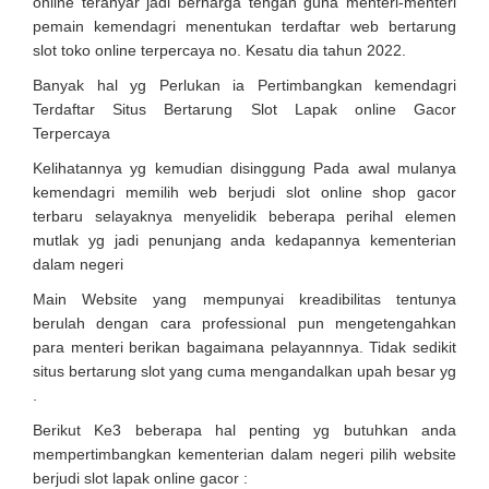
online teranyar jadi berharga tengah guna menteri-menteri
pemain kemendagri menentukan terdaftar web bertarung
slot toko online terpercaya no. Kesatu dia tahun 2022.
Banyak hal yg Perlukan ia Pertimbangkan kemendagri
Terdaftar Situs Bertarung Slot Lapak online Gacor
Terpercaya
Kelihatannya yg kemudian disinggung Pada awal mulanya
kemendagri memilih web berjudi slot online shop gacor
terbaru selayaknya menyelidik beberapa perihal elemen
mutlak yg jadi penunjang anda kedapannya kementerian
dalam negeri
Main Website yang mempunyai kreadibilitas tentunya
berulah dengan cara professional pun mengetengahkan
para menteri berikan bagaimana pelayannnya. Tidak sedikit
situs bertarung slot yang cuma mengandalkan upah besar yg
.
Berikut Ke3 beberapa hal penting yg butuhkan anda
mempertimbangkan kementerian dalam negeri pilih website
berjudi slot lapak online gacor :