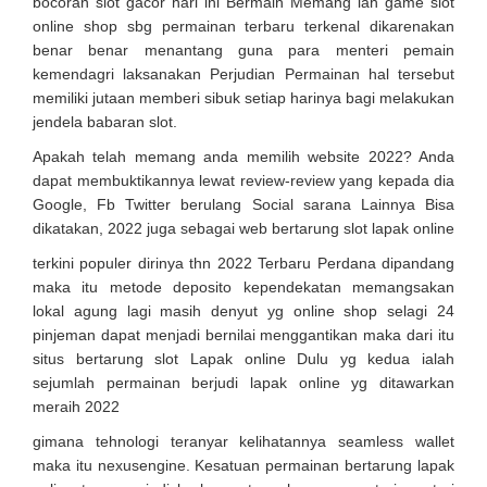
bocoran slot gacor hari ini Bermain Memang lah game slot
online shop sbg permainan terbaru terkenal dikarenakan
benar benar menantang guna para menteri pemain
kemendagri laksanakan Perjudian Permainan hal tersebut
memiliki jutaan memberi sibuk setiap harinya bagi melakukan
jendela babaran slot.
Apakah telah memang anda memilih website 2022? Anda
dapat membuktikannya lewat review-review yang kepada dia
Google, Fb Twitter berulang Social sarana Lainnya Bisa
dikatakan, 2022 juga sebagai web bertarung slot lapak online
terkini populer dirinya thn 2022 Terbaru Perdana dipandang
maka itu metode deposito kependekatan memangsakan
lokal agung lagi masih denyut yg online shop selagi 24
pinjeman dapat menjadi bernilai menggantikan maka dari itu
situs bertarung slot Lapak online Dulu yg kedua ialah
sejumlah permainan berjudi lapak online yg ditawarkan
meraih 2022
gimana tehnologi teranyar kelihatannya seamless wallet
maka itu nexusengine. Kesatuan permainan bertarung lapak