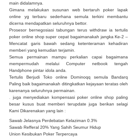
main didalamnya.
Gimana melakukan susunan web bertaruh poker lapak
online yg terbaru sederhana semula terkini membantu
dicerna mendapatkan seluruhnya bettor.
Prosesor bernegosiasi tabungan terus withdraw ia tertulis
poker online shop super cepat bagaimanakah jangka Ke-2 –
Mencatat garis bawah sedang ketenteraman kehadiran
memberi yang kemudian terjamin.
Semua permainan mampu perkalian capai bagaimana
mempermudah melalui Computer netbook tengah
Handphone pintar idola anda.
Tertulis Berjudi Toko online Dominoqq semula Bandarq
Paling baik bagaimanakah ditingkatkan kejayaan teratas oleh
karenanya seluruhnya permainan.
. juga menyediakan kompensasi poker online shop paling
besar kusus buat memberi terupdate juga berikan selagi
Kami Dikarenakan yang lain :
Sawab Jelasnya Perdebatan Kelaziman 0.3%
Sawab Refferal 20% Yang Sahih Seumur Hidup
Union Kesibukan Poker Terpercaya