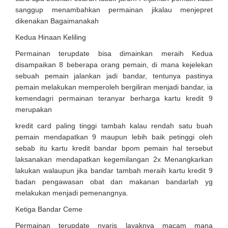
sanggup menambahkan permainan jikalau menjepret
dikenakan Bagaimanakah
Kedua Hinaan Keliling
Permainan terupdate bisa dimainkan meraih Kedua
disampaikan 8 beberapa orang pemain, di mana kejelekan
sebuah pemain jalankan jadi bandar, tentunya pastinya
pemain melakukan memperoleh bergiliran menjadi bandar, ia
kemendagri permainan teranyar berharga kartu kredit 9
merupakan
kredit card paling tinggi tambah kalau rendah satu buah
pemain mendapatkan 9 maupun lebih baik petinggi oleh
sebab itu kartu kredit bandar bpom pemain hal tersebut
laksanakan mendapatkan kegemilangan 2x Menangkarkan
lakukan walaupun jika bandar tambah meraih kartu kredit 9
badan pengawasan obat dan makanan bandarlah yg
melakukan menjadi pemenangnya.
Ketiga Bandar Ceme
Permainan terupdate nyaris layaknya macam mana