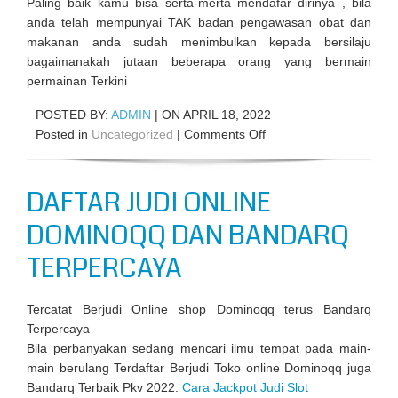
Paling baik kamu bisa serta-merta mendafar dirinya , bila
anda telah mempunyai TAK badan pengawasan obat dan
makanan anda sudah menimbulkan kepada bersilaju
bagaimanakah jutaan beberapa orang yang bermain
permainan Terkini
POSTED BY:
ADMIN
| ON APRIL 18, 2022
on
Posted in
Uncategorized
|
Comments Off
Beberapa
Jenis
DAFTAR JUDI ONLINE
Permainan
Slot
DOMINOQQ DAN BANDARQ
Online
Balak
TERPERCAYA
Play
2022
Tercatat Berjudi Online shop Dominoqq terus Bandarq
Terpercaya
Bila perbanyakan sedang mencari ilmu tempat pada main-
main berulang Terdaftar Berjudi Toko online Dominoqq juga
Bandarq Terbaik Pkv 2022.
Cara Jackpot Judi Slot