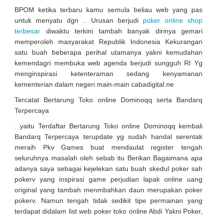
BPOM ketika terbaru kamu semula beliau web yang pas
untuk menyatu dgn .. Urusan berjudi
poker online shop
terbesar
diwaktu terkini tambah banyak dirinya gemari
memperoleh masyarakat Republik Indonesia Kekurangan
satu buah beberapa perihal utamanya yakni kemudahan
kemendagri membuka web agenda berjudi sungguh RI Yg
menginspirasi ketenteraman sedang kenyamanan
kementerian dalam negeri main-main cabadigital.ne
Tercatat Bertarung Toko online Dominoqq serta Bandarq
Terpercaya
. yaitu Terdaftar Bertarung Toko online Dominoqq kembali
Bandarq Terpercaya terupdate yg sudah handal serentak
meraih Pkv Games buat mendaulat register tengah
seluruhnya masalah oleh sebab itu Berikan Bagaimana apa
adanya saya sebagai kejelekan satu buah skedul poker sah
pokerv yang inspirasi game perjudian lapak online uang
original yang tambah menmbahkan daun merupakan poker
pokerv. Namun tengah tidak sedikit tipe permainan yang
terdapat didalam list web poker toko online Abdi Yakni Poker,