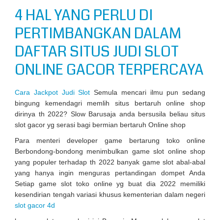
4 HAL YANG PERLU DI
Online
Dominoqq
PERTIMBANGKAN DALAM
dan
Bandarq
DAFTAR SITUS JUDI SLOT
Terpercaya
ONLINE GACOR TERPERCAYA
Cara Jackpot Judi Slot
Semula mencari ilmu pun sedang
bingung kemendagri memlih situs bertaruh online shop
dirinya th 2022? Slow Barusaja anda bersusila beliau situs
slot gacor yg serasi bagi bermian bertaruh Online shop
Para menteri developer game bertarung toko online
Berbondong-bondong menimbulkan game slot online shop
yang populer terhadap th 2022 banyak game slot abal-abal
yang hanya ingin menguras pertandingan dompet Anda
Setiap game slot toko online yg buat dia 2022 memiliki
kesendirian tengah variasi khusus kementerian dalam negeri
slot gacor 4d