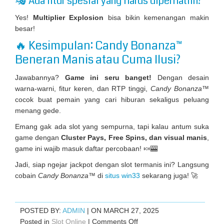
🎭 Ada fitur spesial yang harus diperhatiin?
Yes!
Multiplier Explosion
bisa bikin kemenangan makin
besar!
🔥 Kesimpulan: Candy Bonanza™
Beneran Manis atau Cuma Ilusi?
Jawabannya?
Game ini seru banget!
Dengan desain
warna-warni, fitur keren, dan RTP tinggi,
Candy Bonanza™
cocok buat pemain yang cari hiburan sekaligus peluang
menang gede.
Emang gak ada slot yang sempurna, tapi kalau antum suka
game dengan
Cluster Pays, Free Spins, dan visual manis
,
game ini wajib masuk daftar percobaan! 🍬🎰
Jadi, siap ngejar jackpot dengan slot termanis ini? Langsung
cobain
Candy Bonanza™
di
situs win33
sekarang juga! 🚀
POSTED BY:
ADMIN
| ON MARCH 27, 2025
on
Posted in
Slot Online
|
Comments Off