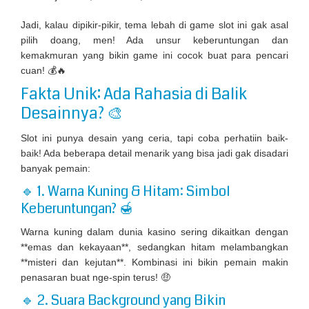
Jadi, kalau dipikir-pikir, tema lebah di game slot ini gak asal
pilih doang, men! Ada unsur keberuntungan dan
kemakmuran yang bikin game ini cocok buat para pencari
cuan! 💰🔥
Fakta Unik: Ada Rahasia di Balik
Desainnya? 🎨
Slot ini punya desain yang ceria, tapi coba perhatiin baik-
baik! Ada beberapa detail menarik yang bisa jadi gak disadari
banyak pemain:
🔹 1. Warna Kuning & Hitam: Simbol
Keberuntungan? 🍯
Warna kuning dalam dunia kasino sering dikaitkan dengan
**emas dan kekayaan**, sedangkan hitam melambangkan
**misteri dan kejutan**. Kombinasi ini bikin pemain makin
penasaran buat nge-spin terus! 🤑
🔹 2. Suara Background yang Bikin