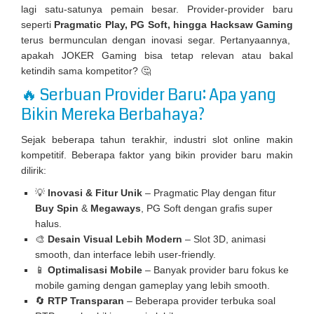
lagi satu-satunya pemain besar. Provider-provider baru
seperti
Pragmatic Play, PG Soft, hingga Hacksaw Gaming
terus bermunculan dengan inovasi segar. Pertanyaannya,
apakah JOKER Gaming bisa tetap relevan atau bakal
ketindih sama kompetitor? 🤔
🔥 Serbuan Provider Baru: Apa yang
Bikin Mereka Berbahaya?
Sejak beberapa tahun terakhir, industri slot online makin
kompetitif. Beberapa faktor yang bikin provider baru makin
dilirik:
💡
Inovasi & Fitur Unik
– Pragmatic Play dengan fitur
Buy Spin
&
Megaways
, PG Soft dengan grafis super
halus.
🎨
Desain Visual Lebih Modern
– Slot 3D, animasi
smooth, dan interface lebih user-friendly.
📱
Optimalisasi Mobile
– Banyak provider baru fokus ke
mobile gaming dengan gameplay yang lebih smooth.
🔄
RTP Transparan
– Beberapa provider terbuka soal