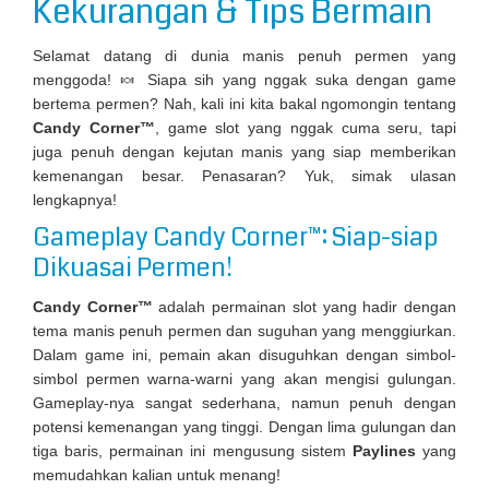
Kekurangan & Tips Bermain
Selamat datang di dunia manis penuh permen yang
menggoda! 🍬 Siapa sih yang nggak suka dengan game
bertema permen? Nah, kali ini kita bakal ngomongin tentang
Candy Corner™
, game slot yang nggak cuma seru, tapi
juga penuh dengan kejutan manis yang siap memberikan
kemenangan besar. Penasaran? Yuk, simak ulasan
lengkapnya!
Gameplay Candy Corner™: Siap-siap
Dikuasai Permen!
Candy Corner™
adalah permainan slot yang hadir dengan
tema manis penuh permen dan suguhan yang menggiurkan.
Dalam game ini, pemain akan disuguhkan dengan simbol-
simbol permen warna-warni yang akan mengisi gulungan.
Gameplay-nya sangat sederhana, namun penuh dengan
potensi kemenangan yang tinggi. Dengan lima gulungan dan
tiga baris, permainan ini mengusung sistem
Paylines
yang
memudahkan kalian untuk menang!