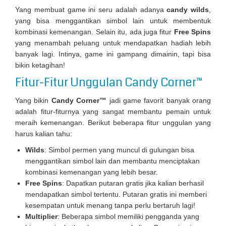
Yang membuat game ini seru adalah adanya
candy wilds
,
yang bisa menggantikan simbol lain untuk membentuk
kombinasi kemenangan. Selain itu, ada juga fitur
Free Spins
yang menambah peluang untuk mendapatkan hadiah lebih
banyak lagi. Intinya, game ini gampang dimainin, tapi bisa
bikin ketagihan!
Fitur-Fitur Unggulan Candy Corner™
Yang bikin
Candy Corner™
jadi game favorit banyak orang
adalah fitur-fiturnya yang sangat membantu pemain untuk
meraih kemenangan. Berikut beberapa fitur unggulan yang
harus kalian tahu:
Wilds
: Simbol permen yang muncul di gulungan bisa
menggantikan simbol lain dan membantu menciptakan
kombinasi kemenangan yang lebih besar.
Free Spins
: Dapatkan putaran gratis jika kalian berhasil
mendapatkan simbol tertentu. Putaran gratis ini memberi
kesempatan untuk menang tanpa perlu bertaruh lagi!
Multiplier
: Beberapa simbol memiliki pengganda yang