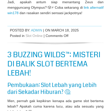
Jadi, apakah antum siap menantang Zeus dan
mengguncang Olympus? 🎲⚡ Coba sekarang di
link alternatif
win178
dan rasakan sendiri sensasi jackpotnya!
POSTED BY:
ADMIN
| ON MARCH 18, 2025
on
Posted in
Slot Online
|
Comments Off
Gates
of
3 BUZZING WILDS™: MISTERI
Olympus
Dice™:
DI BALIK SLOT BERTEMA
Petir
Zeus
LEBAH!
atau
Dadu
Pembukaan: Slot Lebah yang Lebih
Keberuntungan?
dari Sekadar Hiburan? 🤔
Men, pernah gak kepikiran kenapa ada game slot bertema
lebah? Apakah cuma karena lucu, atau ada sesuatu yang