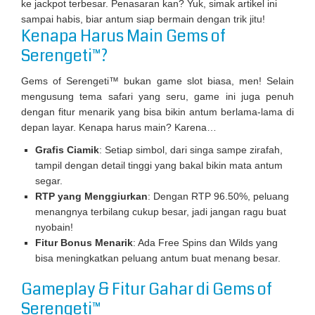
ke jackpot terbesar. Penasaran kan? Yuk, simak artikel ini
sampai habis, biar antum siap bermain dengan trik jitu!
Kenapa Harus Main Gems of
Serengeti™?
Gems of Serengeti™ bukan game slot biasa, men! Selain
mengusung tema safari yang seru, game ini juga penuh
dengan fitur menarik yang bisa bikin antum berlama-lama di
depan layar. Kenapa harus main? Karena…
Grafis Ciamik
: Setiap simbol, dari singa sampe zirafah,
tampil dengan detail tinggi yang bakal bikin mata antum
segar.
RTP yang Menggiurkan
: Dengan RTP 96.50%, peluang
menangnya terbilang cukup besar, jadi jangan ragu buat
nyobain!
Fitur Bonus Menarik
: Ada Free Spins dan Wilds yang
bisa meningkatkan peluang antum buat menang besar.
Gameplay & Fitur Gahar di Gems of
Serengeti™