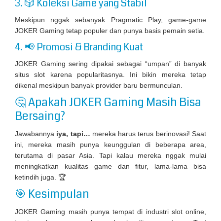
3. 🎲 Koleksi Game yang Stabil
Meskipun nggak sebanyak Pragmatic Play, game-game
JOKER Gaming tetap populer dan punya basis pemain setia.
4. 📢 Promosi & Branding Kuat
JOKER Gaming sering dipakai sebagai “umpan” di banyak
situs slot karena popularitasnya. Ini bikin mereka tetap
dikenal meskipun banyak provider baru bermunculan.
🤔 Apakah JOKER Gaming Masih Bisa
Bersaing?
Jawabannya
iya, tapi…
mereka harus terus berinovasi! Saat
ini, mereka masih punya keunggulan di beberapa area,
terutama di pasar Asia. Tapi kalau mereka nggak mulai
meningkatkan kualitas game dan fitur, lama-lama bisa
ketindih juga. 🏆
🎯 Kesimpulan
JOKER Gaming masih punya tempat di industri slot online,