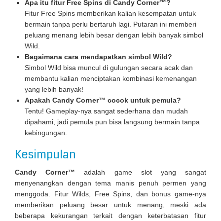
Apa itu fitur Free Spins di Candy Corner™?
Fitur Free Spins memberikan kalian kesempatan untuk
bermain tanpa perlu bertaruh lagi. Putaran ini memberi
peluang menang lebih besar dengan lebih banyak simbol
Wild.
Bagaimana cara mendapatkan simbol Wild?
Simbol Wild bisa muncul di gulungan secara acak dan
membantu kalian menciptakan kombinasi kemenangan
yang lebih banyak!
Apakah Candy Corner™ cocok untuk pemula?
Tentu! Gameplay-nya sangat sederhana dan mudah
dipahami, jadi pemula pun bisa langsung bermain tanpa
kebingungan.
Kesimpulan
Candy Corner™
adalah game slot yang sangat
menyenangkan dengan tema manis penuh permen yang
menggoda. Fitur Wilds, Free Spins, dan bonus game-nya
memberikan peluang besar untuk menang, meski ada
beberapa kekurangan terkait dengan keterbatasan fitur