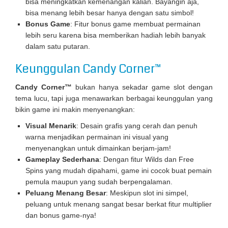
bisa meningkatkan kemenangan kalian. Bayangin aja,
bisa menang lebih besar hanya dengan satu simbol!
Bonus Game
: Fitur bonus game membuat permainan
lebih seru karena bisa memberikan hadiah lebih banyak
dalam satu putaran.
Keunggulan Candy Corner™
Candy Corner™
bukan hanya sekadar game slot dengan
tema lucu, tapi juga menawarkan berbagai keunggulan yang
bikin game ini makin menyenangkan:
Visual Menarik
: Desain grafis yang cerah dan penuh
warna menjadikan permainan ini visual yang
menyenangkan untuk dimainkan berjam-jam!
Gameplay Sederhana
: Dengan fitur Wilds dan Free
Spins yang mudah dipahami, game ini cocok buat pemain
pemula maupun yang sudah berpengalaman.
Peluang Menang Besar
: Meskipun slot ini simpel,
peluang untuk menang sangat besar berkat fitur multiplier
dan bonus game-nya!