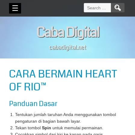
Search
☰
for:
Caba Digital
cabadigital.net
CARA BERMAIN HEART
OF RIO™
Panduan Dasar
Tentukan jumlah taruhan Anda menggunakan tombol
pengaturan di bagian bawah layar.
Tekan tombol
Spin
untuk memulai permainan.
Cocokkan simbol dari kiri ke kanan pada garis