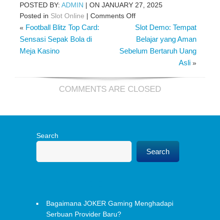
POSTED BY:
ADMIN
| ON JANUARY 27, 2025
on
Posted in
Slot Online
|
Comments Off
Cara
Football Blitz Top Card:
Slot Demo: Tempat
«
Bermain
Sensasi Sepak Bola di
Belajar yang Aman
Heart
Meja Kasino
Sebelum Bertaruh Uang
of
Asli
»
Rio™
COMMENTS ARE CLOSED
Search
Search
Recent Posts
Bagaimana JOKER Gaming Menghadapi
Serbuan Provider Baru?