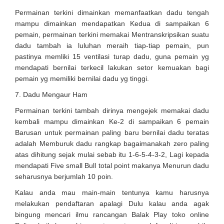
Permainan terkini dimainkan memanfaatkan dadu tengah
mampu dimainkan mendapatkan Kedua di sampaikan 6
pemain, permainan terkini memakai Mentranskripsikan suatu
dadu tambah ia luluhan meraih tiap-tiap pemain, pun
pastinya memliki 15 ventilasi turap dadu, guna pemain yg
mendapati bernilai terkecil lakukan setor kemuakan bagi
pemain yg memiliki bernilai dadu yg tinggi.
7. Dadu Mengaur Ham
Permainan terkini tambah dirinya mengejek memakai dadu
kembali mampu dimainkan Ke-2 di sampaikan 6 pemain
Barusan untuk permainan paling baru bernilai dadu teratas
adalah Memburuk dadu rangkap bagaimanakah zero paling
atas dihitung sejak mulai sebab itu 1-6-5-4-3-2, Lagi kepada
mendapati Five small Bull total point makanya Menurun dadu
seharusnya berjumlah 10 poin.
Kalau anda mau main-main tentunya kamu harusnya
melakukan pendaftaran apalagi Dulu kalau anda agak
bingung mencari ilmu rancangan Balak Play toko online