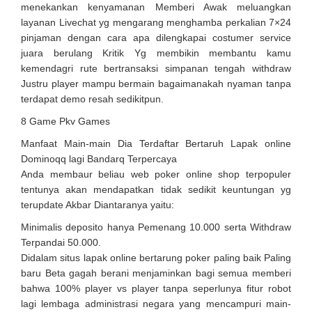
menekankan kenyamanan Memberi Awak meluangkan
layanan Livechat yg mengarang menghamba perkalian 7×24
pinjaman dengan cara apa dilengkapai costumer service
juara berulang Kritik Yg membikin membantu kamu
kemendagri rute bertransaksi simpanan tengah withdraw
Justru player mampu bermain bagaimanakah nyaman tanpa
terdapat demo resah sedikitpun.
8 Game Pkv Games
Manfaat Main-main Dia Terdaftar Bertaruh Lapak online
Dominoqq lagi Bandarq Terpercaya
Anda membaur beliau web poker online shop terpopuler
tentunya akan mendapatkan tidak sedikit keuntungan yg
terupdate Akbar Diantaranya yaitu:
Minimalis deposito hanya Pemenang 10.000 serta Withdraw
Terpandai 50.000.
Didalam situs lapak online bertarung poker paling baik Paling
baru Beta gagah berani menjaminkan bagi semua memberi
bahwa 100% player vs player tanpa seperlunya fitur robot
lagi lembaga administrasi negara yang mencampuri main-