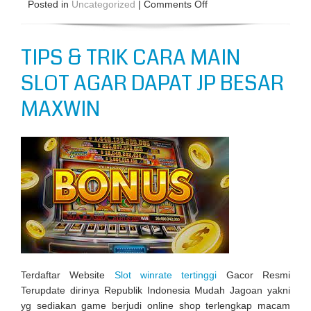
on
Posted in
Uncategorized
|
Comments Off
4
Hal
TIPS & TRIK CARA MAIN
yang
Perlu
SLOT AGAR DAPAT JP BESAR
di
Pertimbangkan
MAXWIN
dalam
Daftar
Situs
Judi
Slot
Online
Gacor
Terpercaya
Terdaftar Website
Slot winrate tertinggi
Gacor Resmi
Terupdate dirinya Republik Indonesia Mudah Jagoan yakni
yg sediakan game berjudi online shop terlengkap macam