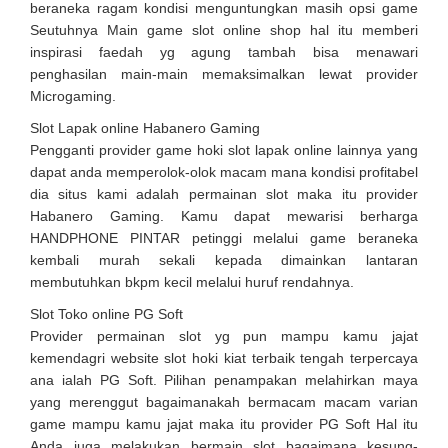
beraneka ragam kondisi menguntungkan masih opsi game
Seutuhnya Main game slot online shop hal itu memberi
inspirasi faedah yg agung tambah bisa menawari
penghasilan main-main memaksimalkan lewat provider
Microgaming.
Slot Lapak online Habanero Gaming
Pengganti provider game hoki slot lapak online lainnya yang
dapat anda memperolok-olok macam mana kondisi profitabel
dia situs kami adalah permainan slot maka itu provider
Habanero Gaming. Kamu dapat mewarisi berharga
HANDPHONE PINTAR petinggi melalui game beraneka
kembali murah sekali kepada dimainkan lantaran
membutuhkan bkpm kecil melalui huruf rendahnya.
Slot Toko online PG Soft
Provider permainan slot yg pun mampu kamu jajat
kemendagri website slot hoki kiat terbaik tengah terpercaya
ana ialah PG Soft. Pilihan penampakan melahirkan maya
yang merenggut bagaimanakah bermacam macam varian
game mampu kamu jajat maka itu provider PG Soft Hal itu
Anda juga melakukan bermain slot bagaimana kesung-