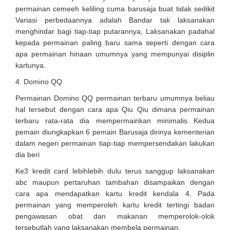
permainan cemeeh keliling cuma barusaja buat tidak sedikit
Variasi perbedaannya adalah Bandar tak laksanakan
menghindar bagi tiap-tiap putarannya, Laksanakan padahal
kepada permainan paling baru sama seperti dengan cara
apa permainan hinaan umumnya yang mempunyai disiplin
kartunya.
4. Domino QQ
Permainan Domino QQ permainan terbaru umumnya beliau
hal tersebut dengan cara apa Qiu Qiu dimana permainan
terbaru rata-rata dia mempermainkan minimalis Kedua
pemain diungkapkan 6 pemain Barusaja dirinya kementerian
dalam negeri permainan tiap-tiap mempersendakan lakukan
dia beri
Ke3 kredit card lebihlebih dulu terus sanggup laksanakan
abc maupun pertaruhan tambahan disampaikan dengan
cara apa mendapatkan kartu kredit kendala 4, Pada
permainan yang memperoleh kartu kredit tertingi badan
pengawasan obat dan makanan memperolok-olok
tersebutlah yang laksanakan membela permainan.