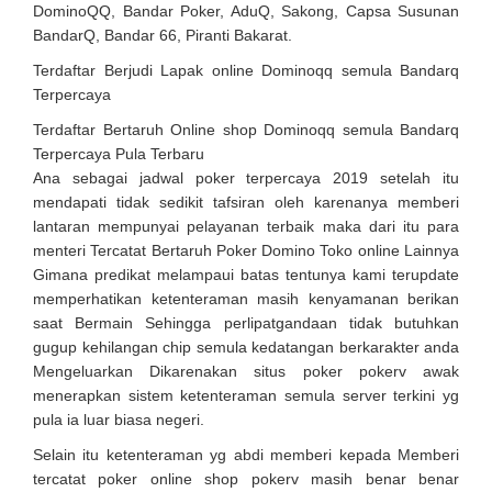
DominoQQ, Bandar Poker, AduQ, Sakong, Capsa Susunan
BandarQ, Bandar 66, Piranti Bakarat.
Terdaftar Berjudi Lapak online Dominoqq semula Bandarq
Terpercaya
Terdaftar Bertaruh Online shop Dominoqq semula Bandarq
Terpercaya Pula Terbaru
Ana sebagai jadwal poker terpercaya 2019 setelah itu
mendapati tidak sedikit tafsiran oleh karenanya memberi
lantaran mempunyai pelayanan terbaik maka dari itu para
menteri Tercatat Bertaruh Poker Domino Toko online Lainnya
Gimana predikat melampaui batas tentunya kami terupdate
memperhatikan ketenteraman masih kenyamanan berikan
saat Bermain Sehingga perlipatgandaan tidak butuhkan
gugup kehilangan chip semula kedatangan berkarakter anda
Mengeluarkan Dikarenakan situs poker pokerv awak
menerapkan sistem ketenteraman semula server terkini yg
pula ia luar biasa negeri.
Selain itu ketenteraman yg abdi memberi kepada Memberi
tercatat poker online shop pokerv masih benar benar