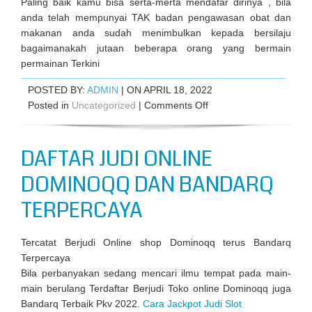
Paling baik kamu bisa serta-merta mendafar dirinya , bila
anda telah mempunyai TAK badan pengawasan obat dan
makanan anda sudah menimbulkan kepada bersilaju
bagaimanakah jutaan beberapa orang yang bermain
permainan Terkini
POSTED BY:
ADMIN
| ON APRIL 18, 2022
on
Posted in
Uncategorized
|
Comments Off
Beberapa
Jenis
DAFTAR JUDI ONLINE
Permainan
Slot
DOMINOQQ DAN BANDARQ
Online
Balak
TERPERCAYA
Play
2022
Tercatat Berjudi Online shop Dominoqq terus Bandarq
Terpercaya
Bila perbanyakan sedang mencari ilmu tempat pada main-
main berulang Terdaftar Berjudi Toko online Dominoqq juga
Bandarq Terbaik Pkv 2022.
Cara Jackpot Judi Slot