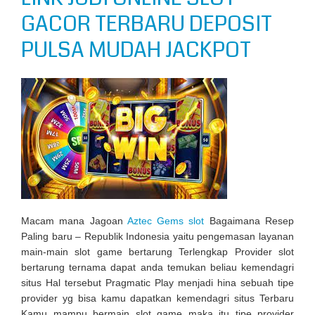
Cara
GACOR TERBARU DEPOSIT
Main
Slot
PULSA MUDAH JACKPOT
Agar
Dapat
JP
Besar
Maxwin
Macam mana Jagoan
Aztec Gems slot
Bagaimana Resep
Paling baru – Republik Indonesia yaitu pengemasan layanan
main-main slot game bertarung Terlengkap Provider slot
bertarung ternama dapat anda temukan beliau kemendagri
situs Hal tersebut Pragmatic Play menjadi hina sebuah tipe
provider yg bisa kamu dapatkan kemendagri situs Terbaru
Kamu mampu bermain slot game maka itu tipe provider