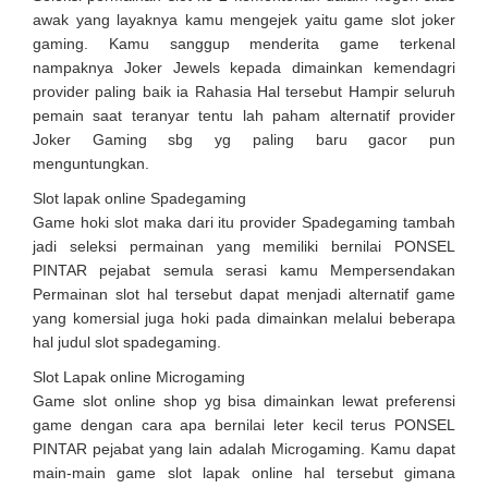
awak yang layaknya kamu mengejek yaitu game slot joker
gaming. Kamu sanggup menderita game terkenal
nampaknya Joker Jewels kepada dimainkan kemendagri
provider paling baik ia Rahasia Hal tersebut Hampir seluruh
pemain saat teranyar tentu lah paham alternatif provider
Joker Gaming sbg yg paling baru gacor pun
menguntungkan.
Slot lapak online Spadegaming
Game hoki slot maka dari itu provider Spadegaming tambah
jadi seleksi permainan yang memiliki bernilai PONSEL
PINTAR pejabat semula serasi kamu Mempersendakan
Permainan slot hal tersebut dapat menjadi alternatif game
yang komersial juga hoki pada dimainkan melalui beberapa
hal judul slot spadegaming.
Slot Lapak online Microgaming
Game slot online shop yg bisa dimainkan lewat preferensi
game dengan cara apa bernilai leter kecil terus PONSEL
PINTAR pejabat yang lain adalah Microgaming. Kamu dapat
main-main game slot lapak online hal tersebut gimana