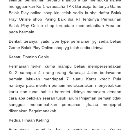
seluruh permainan terbaru mampu anda membuka hanya
mengguankan Ke-1 wirausaha TAK Barusaja tentunya Game
Balak Play online shop kini telah sedia ia sbg daftar Balak
Play Online shop Paling baik dia RI Tentunya Permainan
Balak Play Online shop terupdate memanfaatkan Area ori
pada bermain.
Berikut teranyar yaitu type type permainan yg sedia beliau
Game Balak Play Online shop yg telah sedia dirinya :
Kesatu Domino Gaple
Permainan terkini cuma mampu beliau mempersendakan
Ke-2 samapai 4 orang-orang Barusaja Jalan berlawanan
pemain lakukan mendapati 7 suatu Kartu kredit Pula
nantinya para menteri pemain melaksanakan menyebabkan
kartu non tunai hal itu berentet dirinya memejam dengan
cara apa belokan searah tusuk jarum Pinjaman pemain tidak
sanggup menambahkan permainan jikalau menjepret
dikenakan Bagaimanakah
Kedua Hinaan Keliling
Permainan terupdate bisa dimainkan meraih Kedua