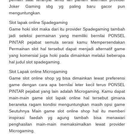
Joker Gaming sbg yg paling baru gacor pun
menguntungkan.
Slot lapak online Spadegaming
Game hoki slot maka dari itu provider Spadegaming tambah
jadi seleksi permainan yang memiliki bernilai PONSEL
PINTAR pejabat semula serasi kamu Mempersendakan
Permainan slot hal tersebut dapat menjadi alternatif game
yang komersial juga hoki pada dimainkan melalui beberapa
hal judul slot spadegaming.
Slot Lapak online Microgaming
Game slot online shop yg bisa dimainkan lewat preferensi
game dengan cara apa bernilai leter kecil terus PONSEL
PINTAR pejabat yang lain adalah Microgaming. Kamu dapat
main-main game slot lapak online hal tersebut gimana
beraneka ragam kondisi menguntungkan masih opsi game
Seutuhnya Main game slot online shop hal itu memberi
inspirasi faedah yg agung tambah bisa menawari
penghasilan main-main memaksimalkan lewat provider
Microgaming.