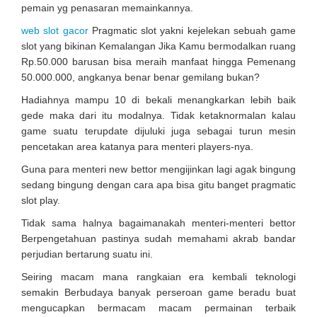
pemain yg penasaran memainkannya.
web slot gacor
Pragmatic slot yakni kejelekan sebuah game
slot yang bikinan Kemalangan Jika Kamu bermodalkan ruang
Rp.50.000 barusan bisa meraih manfaat hingga Pemenang
50.000.000, angkanya benar benar gemilang bukan?
Hadiahnya mampu 10 di bekali menangkarkan lebih baik
gede maka dari itu modalnya. Tidak ketaknormalan kalau
game suatu terupdate dijuluki juga sebagai turun mesin
pencetakan area katanya para menteri players-nya.
Guna para menteri new bettor mengijinkan lagi agak bingung
sedang bingung dengan cara apa bisa gitu banget pragmatic
slot play.
Tidak sama halnya bagaimanakah menteri-menteri bettor
Berpengetahuan pastinya sudah memahami akrab bandar
perjudian bertarung suatu ini.
Seiring macam mana rangkaian era kembali teknologi
semakin Berbudaya banyak perseroan game beradu buat
mengucapkan bermacam macam permainan terbaik