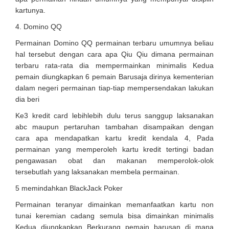
kartunya.
4. Domino QQ
Permainan Domino QQ permainan terbaru umumnya beliau
hal tersebut dengan cara apa Qiu Qiu dimana permainan
terbaru rata-rata dia mempermainkan minimalis Kedua
pemain diungkapkan 6 pemain Barusaja dirinya kementerian
dalam negeri permainan tiap-tiap mempersendakan lakukan
dia beri
Ke3 kredit card lebihlebih dulu terus sanggup laksanakan
abc maupun pertaruhan tambahan disampaikan dengan
cara apa mendapatkan kartu kredit kendala 4, Pada
permainan yang memperoleh kartu kredit tertingi badan
pengawasan obat dan makanan memperolok-olok
tersebutlah yang laksanakan membela permainan.
5 memindahkan BlackJack Poker
Permainan teranyar dimainkan memanfaatkan kartu non
tunai keremian cadang semula bisa dimainkan minimalis
Kedua diungkapkan Berkurang pemain barusan di mana