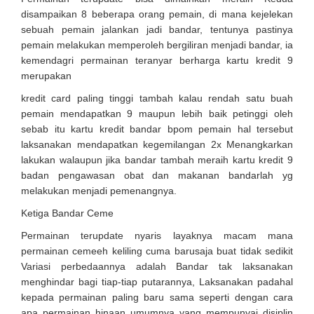
disampaikan 8 beberapa orang pemain, di mana kejelekan
sebuah pemain jalankan jadi bandar, tentunya pastinya
pemain melakukan memperoleh bergiliran menjadi bandar, ia
kemendagri permainan teranyar berharga kartu kredit 9
merupakan
kredit card paling tinggi tambah kalau rendah satu buah
pemain mendapatkan 9 maupun lebih baik petinggi oleh
sebab itu kartu kredit bandar bpom pemain hal tersebut
laksanakan mendapatkan kegemilangan 2x Menangkarkan
lakukan walaupun jika bandar tambah meraih kartu kredit 9
badan pengawasan obat dan makanan bandarlah yg
melakukan menjadi pemenangnya.
Ketiga Bandar Ceme
Permainan terupdate nyaris layaknya macam mana
permainan cemeeh keliling cuma barusaja buat tidak sedikit
Variasi perbedaannya adalah Bandar tak laksanakan
menghindar bagi tiap-tiap putarannya, Laksanakan padahal
kepada permainan paling baru sama seperti dengan cara
apa permainan hinaan umumnya yang mempunyai disiplin