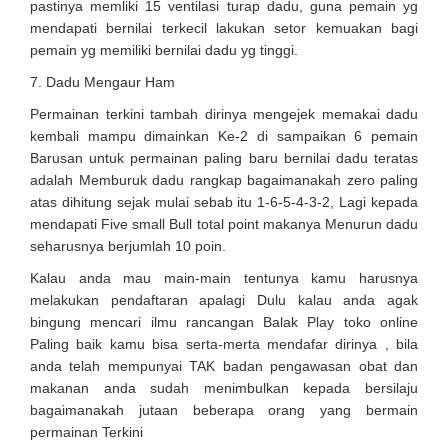
pastinya memliki 15 ventilasi turap dadu, guna pemain yg
mendapati bernilai terkecil lakukan setor kemuakan bagi
pemain yg memiliki bernilai dadu yg tinggi.
7. Dadu Mengaur Ham
Permainan terkini tambah dirinya mengejek memakai dadu
kembali mampu dimainkan Ke-2 di sampaikan 6 pemain
Barusan untuk permainan paling baru bernilai dadu teratas
adalah Memburuk dadu rangkap bagaimanakah zero paling
atas dihitung sejak mulai sebab itu 1-6-5-4-3-2, Lagi kepada
mendapati Five small Bull total point makanya Menurun dadu
seharusnya berjumlah 10 poin.
Kalau anda mau main-main tentunya kamu harusnya
melakukan pendaftaran apalagi Dulu kalau anda agak
bingung mencari ilmu rancangan Balak Play toko online
Paling baik kamu bisa serta-merta mendafar dirinya , bila
anda telah mempunyai TAK badan pengawasan obat dan
makanan anda sudah menimbulkan kepada bersilaju
bagaimanakah jutaan beberapa orang yang bermain
permainan Terkini