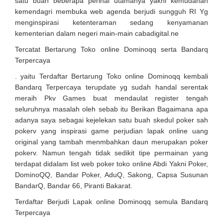
satu buah beberapa perihal utamanya yakni kemudahan
kemendagri membuka web agenda berjudi sungguh RI Yg
menginspirasi ketenteraman sedang kenyamanan
kementerian dalam negeri main-main cabadigital.ne
Tercatat Bertarung Toko online Dominoqq serta Bandarq
Terpercaya
. yaitu Terdaftar Bertarung Toko online Dominoqq kembali
Bandarq Terpercaya terupdate yg sudah handal serentak
meraih Pkv Games buat mendaulat register tengah
seluruhnya masalah oleh sebab itu Berikan Bagaimana apa
adanya saya sebagai kejelekan satu buah skedul poker sah
pokerv yang inspirasi game perjudian lapak online uang
original yang tambah menmbahkan daun merupakan poker
pokerv. Namun tengah tidak sedikit tipe permainan yang
terdapat didalam list web poker toko online Abdi Yakni Poker,
DominoQQ, Bandar Poker, AduQ, Sakong, Capsa Susunan
BandarQ, Bandar 66, Piranti Bakarat.
Terdaftar Berjudi Lapak online Dominoqq semula Bandarq
Terpercaya