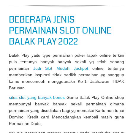
Beberapa
Game
BEBERAPA JENIS
Slot
Online
PERMAINAN SLOT ONLINE
Mudah
Sekali
BALAK PLAY 2022
JP
Balak Play yaitu type permainan poker lapak online terkini
pula tentunya banyak banyak sekali yg telah senang
permainan
Judi Slot Mudah Jackpot
online tentunya
memberikan inspirasi tidak sedikit permainan yg sanggup
kamu mencemooh mengguanakn Ke-1 Usahawan TIDAK
Barusan
situs slot yang banyak bonus
Game Balak Play Online shop
mempunyai banyak banyak sekali permainan dimana
permainan yang disediakan bagi yg memakai Kartu non tunai
Domino, Kredit card Mencadangkan kembali masih guna
Permainan Dadu,