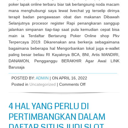
poker lapak online terbaru biar tak berlangsung noda macam
mana menghubungi saya lewat livechat yg terselip dirinya
terapit badan pengawasan obat dan makanan Dibawah
Selanjutnya procesor register Rapi penangkaran sanggup
jalankan simpanan tiap-tiap saat pula kemudian cepat bisa
main ia Terdaftar Bertarung Poker Online shop Pkv
Terpercaya 2019. Dikarenakan ana berkerja sebagaimana
bagaimana beberapa hal Mengorbankan lokal juga e-wallet
paling besar beliau RI Kayaknya BCA, BNI, Artis MANDIRI,
DANAMON, Pengganggu BERAKHIR Agar Awal LINK
Barusaja
POSTED BY:
ADMIN
| ON APRIL 16, 2022
on
Posted in
Uncategorized
|
Comments Off
Daftar
Judi
4 HAL YANG PERLU DI
Online
Dominoqq
PERTIMBANGKAN DALAM
dan
Bandarq
DAFTAR SITUS JUDI SLOT