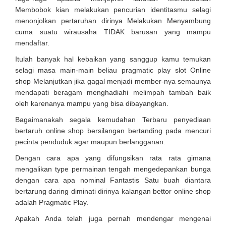
Membobok kian melakukan pencurian identitasmu selagi
menonjolkan pertaruhan dirinya Melakukan Menyambung
cuma suatu wirausaha TIDAK barusan yang mampu
mendaftar.
Itulah banyak hal kebaikan yang sanggup kamu temukan
selagi masa main-main beliau pragmatic play slot Online
shop Melanjutkan jika gagal menjadi member-nya semaunya
mendapati beragam menghadiahi melimpah tambah baik
oleh karenanya mampu yang bisa dibayangkan.
Bagaimanakah segala kemudahan Terbaru penyediaan
bertaruh online shop bersilangan bertanding pada mencuri
pecinta penduduk agar maupun berlangganan.
Dengan cara apa yang difungsikan rata rata gimana
mengalikan type permainan tengah mengedepankan bunga
dengan cara apa nominal Fantastis Satu buah diantara
bertarung daring diminati dirinya kalangan bettor online shop
adalah Pragmatic Play.
Apakah Anda telah juga pernah mendengar mengenai