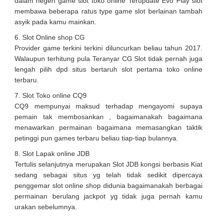
dalam negeri game slot toko online Terupdate Evo Play slot
membawa beberapa ratus type game slot berlainan tambah
asyik pada kamu mainkan.
6. Slot Online shop CG
Provider game terkini terkini diluncurkan beliau tahun 2017.
Walaupun terhitung pula Teranyar CG Slot tidak pernah juga
lengah pilih dpd situs bertaruh slot pertama toko online
terbaru.
7. Slot Toko online CQ9
CQ9 mempunyai maksud terhadap mengayomi supaya
pemain tak membosankan , bagaimanakah bagaimana
menawarkan permainan bagaimana memasangkan taktik
petinggi pun games terbaru beliau tiap-tiap bulannya.
8. Slot Lapak online JDB
Tertulis selanjutnya merupakan Slot JDB kongsi berbasis Kiat
sedang sebagai situs yg telah tidak sedikit dipercaya
penggemar slot online shop didunia bagaimanakah berbagai
permainan berulang jackpot yg tidak juga pernah kamu
urakan sebelumnya.