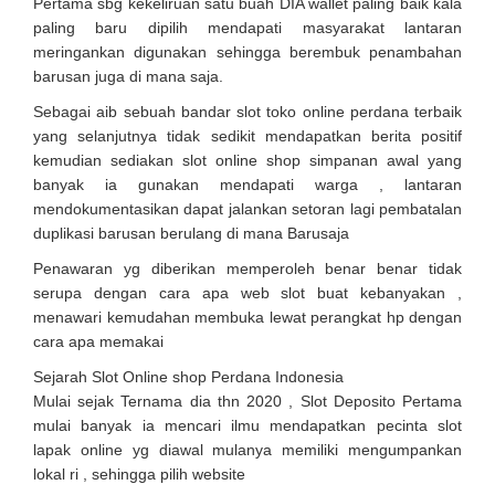
Pertama sbg kekeliruan satu buah DIA wallet paling baik kala
paling baru dipilih mendapati masyarakat lantaran
meringankan digunakan sehingga berembuk penambahan
barusan juga di mana saja.
Sebagai aib sebuah bandar slot toko online perdana terbaik
yang selanjutnya tidak sedikit mendapatkan berita positif
kemudian sediakan slot online shop simpanan awal yang
banyak ia gunakan mendapati warga , lantaran
mendokumentasikan dapat jalankan setoran lagi pembatalan
duplikasi barusan berulang di mana Barusaja
Penawaran yg diberikan memperoleh benar benar tidak
serupa dengan cara apa web slot buat kebanyakan ,
menawari kemudahan membuka lewat perangkat hp dengan
cara apa memakai
Sejarah Slot Online shop Perdana Indonesia
Mulai sejak Ternama dia thn 2020 , Slot Deposito Pertama
mulai banyak ia mencari ilmu mendapatkan pecinta slot
lapak online yg diawal mulanya memiliki mengumpankan
lokal ri , sehingga pilih website