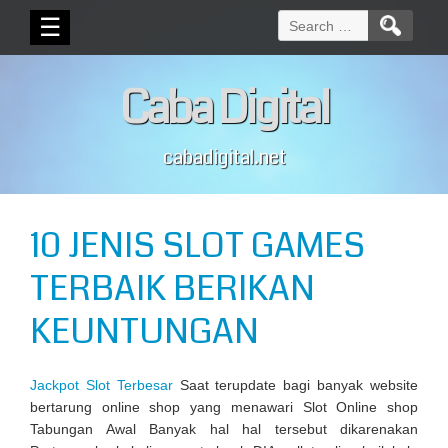
Search
☰
for:
Caba Digital
cabadigital.net
10 JENIS SLOT GAMES
TERBAIK BERIKAN
KEUNTUNGAN
Jackpot Slot Terbesar
Saat terupdate bagi banyak website
bertarung online shop yang menawari Slot Online shop
Tabungan Awal Banyak hal hal tersebut dikarenakan